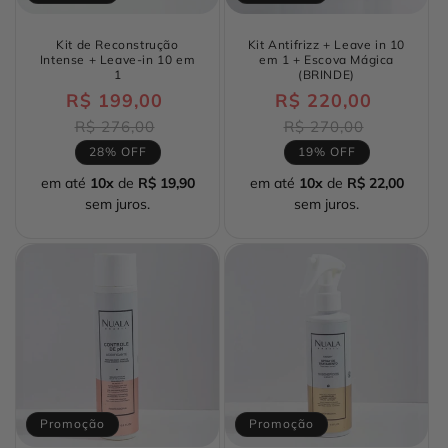
Kit de Reconstrução
Kit Antifrizz + Leave in 10
Intense + Leave-in 10 em
em 1 + Escova Mágica
1
(BRINDE)
R$ 199,00
Preço
R$ 220,00
Preço
normal
normal
Preço
Preço
R$ 276,00
R$ 270,00
promocional
promocio
28% OFF
19% OFF
em até
10x
de
R$ 19,90
em até
10x
de
R$ 22,00
sem juros.
sem juros.
Promoção
Promoção