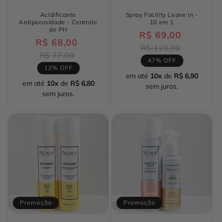
Acidificante
Spray Facility Leave in -
Antiporosidade - Controle
10 em 1
de PH
R$ 69,00
Preço
R$ 68,00
Preço
normal
Preço
R$ 129,90
normal
Preço
R$ 77,00
promocio
47% OFF
promocional
12% OFF
em até
10x
de
R$ 6,90
em até
10x
de
R$ 6,80
sem juros.
sem juros.
Promoção
Promoção