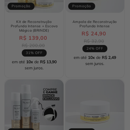
Promoção
Promoção
Kit de Reconstrução
Ampola de Reconstrução
Profunda Intense + Escova
Profunda Intense
Mágica (BRINDE)
R$ 24,90
Preço
R$ 139,00
Preço
normal
Preço
R$ 32,90
normal
Preço
R$ 200,00
promocio
24% OFF
promocional
31% OFF
em até
10x
de
R$ 2,49
em até
10x
de
R$ 13,90
sem juros.
sem juros.