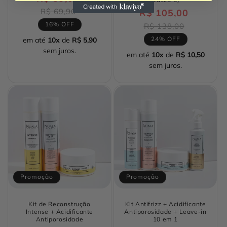
normal
Preço
R$ 69,90
R$ 105,00
Preço
promocional
normal
16% OFF
Preço
R$ 138,00
promocio
24% OFF
em até
10x
de
R$ 5,90
sem juros.
em até
10x
de
R$ 10,50
sem juros.
Promoção
Promoção
Kit de Reconstrução
Kit Antifrizz + Acidificante
Intense + Acidificante
Antiporosidade + Leave-in
Antiporosidade
10 em 1