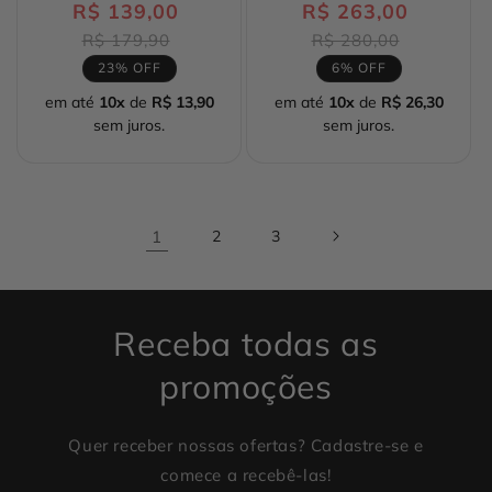
R$ 139,00
Preço
R$ 263,00
Preço
normal
normal
Preço
Preço
R$ 179,90
R$ 280,00
promocional
promocio
23% OFF
6% OFF
em até
10x
de
R$ 13,90
em até
10x
de
R$ 26,30
sem juros.
sem juros.
1
2
3
Receba todas as
promoções
Quer receber nossas ofertas? Cadastre-se e
comece a recebê-las!