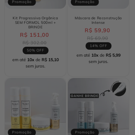
Promoção
Promoção
Kit Progressiva Orgânica
Máscara de Reconstrução
SEM FORMOL 500ml +
Intense
BRINDE
R$ 59,90
Preço
R$ 151,00
Preço
normal
Preço
R$ 69,90
normal
Preço
R$ 302,00
promocio
14% OFF
promocional
50% OFF
em até
10x
de
R$ 5,99
em até
10x
de
R$ 15,10
sem juros.
sem juros.
Promoção
Promoção