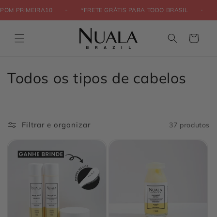
Pular
para o
 CUPOM PRIMEIRA10
*FRETE GRÁTIS PARA TODO BRASIL
conteúdo
Carrinho
C
Todos os tipos de cabelos
o
l
Filtrar e organizar
37 produtos
e
ç
ã
o
: