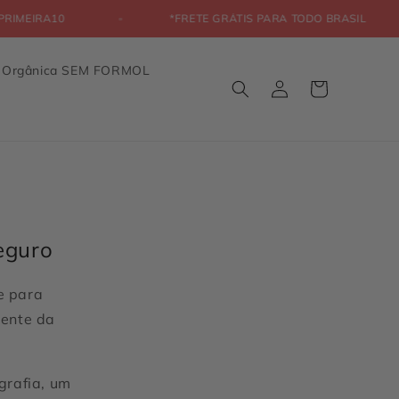
M PRIMEIRA10
*FRETE GRÁTIS PARA TODO BRASIL
a Orgânica SEM FORMOL
Fazer
Carrinho
login
eguro
e para
dente da
grafia, um