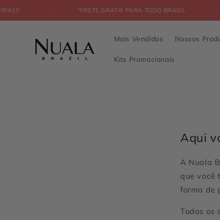
Pular
para o
IMEIRA10
*FRETE GRÁTIS PARA TODO BRASIL
conteúdo
Mais Vendidos
Nossos Prod
Kits Promocionais
Aqui v
A Nuala B
que você 
forma de 
Todos os 