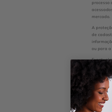
processo 
acessados
mercado.
A proteçã
de cadast
informaçõ
ou para a
Eventualm
identidad
tendo em 
*Na Nuala
as normas
respeito 