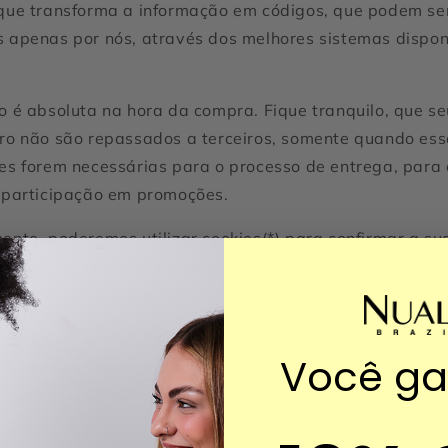
que transforma a informação em códigos, que podem se
 apenas por nós, através dos melhores sistemas dispon
o é absoluta na hora da compra. Fique tranquilo, que s
ro não são repassados a terceiros, somente quando es
es forem necessárias para o processo de entrega, para
 participação em promoções.
ente, poderemos utilizar cookies(*) para confirmar a su
e, personalizar o acesso e acompanhar a utilização do n
vista deixá-lo cada vez melhor para você navegar.
 Brazil levamos a sério os seus dados, por isso seguimo
Você g
 e melhores práticas nacionais e internacionais, no que 
à sua segurança dentro do nosso ambiente digital.