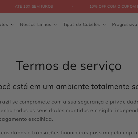
ATÉ 10X SEM JUROS
10% OFF COM O CUPO
utos
Nossas Linhas
Tipos de Cabelos
Progressiv
Termos de serviço
ocê está em um ambiente totalmente s
razil se compromete com a sua segurança e privacidad
tenha todos os seus dados mantidos em sigilo, indepen
pagamento escolhida.
seus dados e transações financeiras passam pela cripto