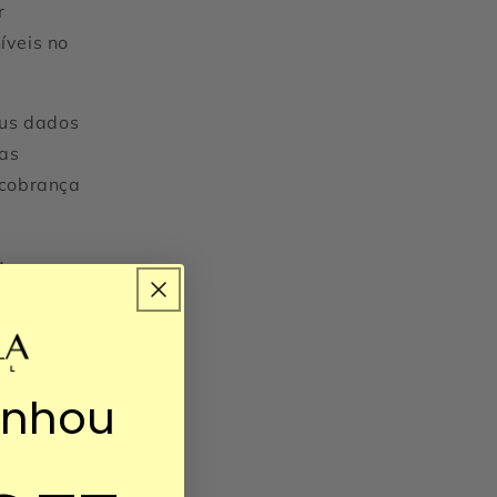
r
íveis no
eus dados
sas
 cobrança
a
osso site,
s todas
anhou
diz