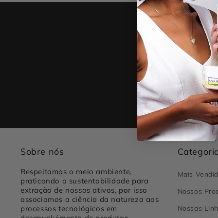
Re
Quer
Sobre nós
Categori
Respeitamos o meio ambiente,
Mais Vendi
praticando a sustentabilidade para
extração de nossos ativos, por isso
Nossos Pro
associamos a ciência da natureza aos
processos tecnológicos em
Nossas Lin
desenvolvimento de produtos