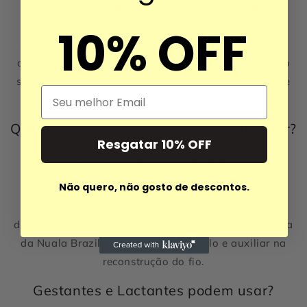
A progressiva orgânica é compatível com todas as
químicas, entretanto se você passou por algum
10% OFF
processo químico recentemente, recomendamos que
aguarde 30 dias para trocar de química e fortalecer o
seu fio. Se o cabelo estiver forte e saudável após este
Email
intervalo pode seguir com a aplicação.
Quem é loira ou possui mechas pode usar?
Resgatar 10% OFF
Sim, está totalmente liberado.
Não quero, não gosto de descontos.
Este produto é perfeito para loiras, pois na
descoloração o cabelo perde bastante queratina
deixando o cabelo mais fino e frágil. O Kit Progressiva
da Nuala Brazil vai alisar o seu cabelo e auxiliar na
reconstrução do fio.
Gestantes e Lactantes podem usar?