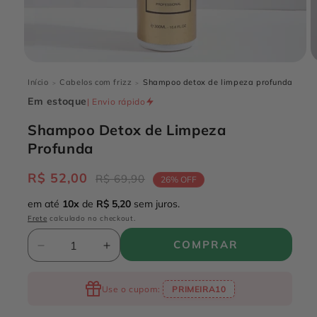
Abrir
A
mídia
m
Início
Cabelos com frizz
Shampoo detox de limpeza profunda
>
>
1
2
na
n
Em estoque
| Envio rápido
janela
j
modal
m
Shampoo Detox de Limpeza
Profunda
R$ 52,00
Preço
Preço
R$ 69,90
26% OFF
normal
promocional
em até
10x
de
R$ 5,20
sem juros.
Frete
calculado no checkout.
Quantidade
COMPRAR
Diminuir
Aumentar
a
a
quantidade
quantidade
Use o cupom:
PRIMEIRA10
de
de
Shampoo
Shampoo