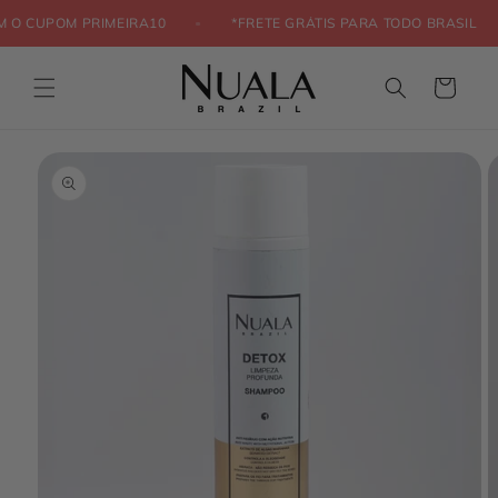
Pular
para o
 COM O CUPOM PRIMEIRA10
*FRETE GRÁTIS PARA TODO BRASI
conteúdo
Carrinho