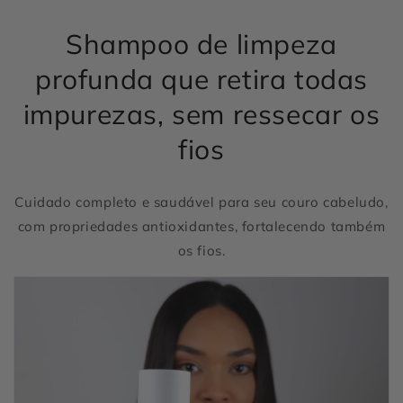
Detox
Detox
de
de
Shampoo de limpeza
Limpeza
Limpeza
Profunda
Profunda
profunda que retira todas
impurezas, sem ressecar os
fios
Cuidado completo e saudável para seu couro cabeludo,
com propriedades antioxidantes, fortalecendo também
os fios.