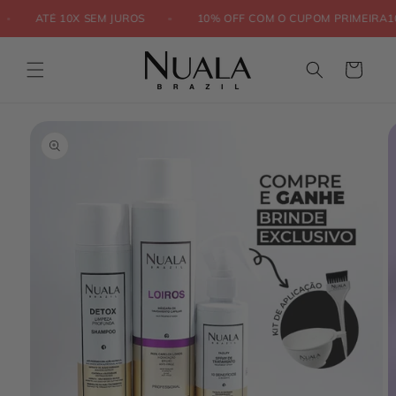
Pular
para o
BRASIL
ATÉ 10X SEM JUROS
10% OFF COM O CUPOM P
conteúdo
Carrinho