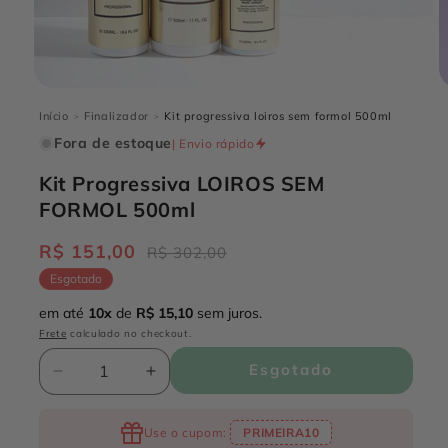
Abrir
A
mídia
m
Início
Finalizador
Kit progressiva loiros sem formol 500ml
>
>
1
2
na
n
Fora de estoque
| Envio rápido
janela
j
modal
m
Kit Progressiva LOIROS SEM
FORMOL 500ml
R$ 151,00
Preço
Preço
R$ 302,00
normal
promocional
Esgotado
em até
10x
de
R$ 15,10
sem juros.
Frete
calculado no checkout.
Quantidade
Esgotado
Diminuir
Aumentar
a
a
quantidade
quantidade
Use o cupom:
PRIMEIRA10
de
de