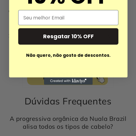
Limoneno-D / Óleo De Cravo / Gerânio / Hexil
Cinamaldeído/ Carboxialdeído 3 - Cicloexeno/ Noz
Email
Moscada / Linalo|* Ácido Lático* Óleo De Buriti*
Hidroxietilcelulose* Edta Dissódico* Queratina
Hidrolisada* Propilenoglicol* Extrato De Quiabo*
Resgatar 10% OFF
Metil Cloro Isotiazolinona / Metil Isotizolinona*
Não quero, não gosto de descontos.
Dúvidas Frequentes
A progressiva orgânica da Nuala Brazil
alisa todos os tipos de cabelo?