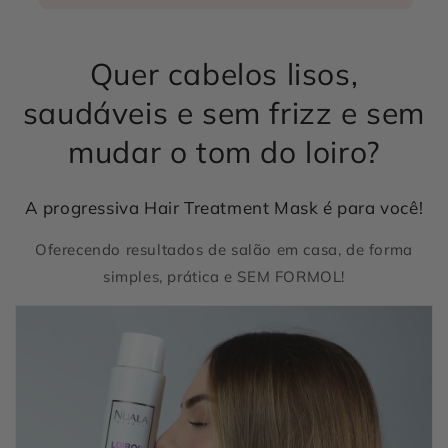
Kit
Kit
Progressiva
Progressiva
LOIROS
LOIROS
Quer cabelos lisos,
SEM
SEM
FORMOL
FORMOL
saudáveis e sem frizz e sem
500ml
500ml
mudar o tom do loiro?
A progressiva Hair Treatment Mask é para você!
Oferecendo resultados de salão em casa, de forma
simples, prática e SEM FORMOL!