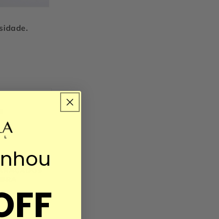
osidade.
anhou
OFF