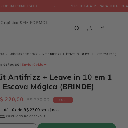
 OFF COM O CUPOM PRIMEIRA10
*FRETE GRÁTIS PAR
a Orgânica SEM FORMOL
Fazer
Carrinho
login
cio
Cabelos com frizz
Kit antifrizz + leave in 10 em 1 + escova mágica (br
>
>
m estoque
| Envio rápido
it Antifrizz + Leave in 10 em 1
 Escova Mágica (BRINDE)
$ 220,00
Preço
Preço
R$ 270,00
19% OFF
normal
promocional
m até
10x
de
R$ 22,00
sem juros.
ete
calculado no checkout.
uantidade