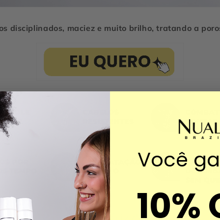
os disciplinados, maciez e muito brilho, tratando a por
Você g
10% 
Zero frizz!