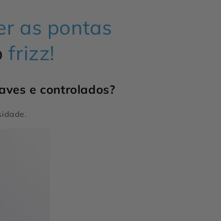
r as pontas
o
frizz!
aves e controlados?
sidade.