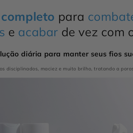
completo
para
combate
s
e
acabar
de vez com 
ução diária para manter seus fios su
ios disciplinados, maciez e muito brilho, tratando a poro