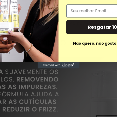
Email
izz
promove hidratação, fortalecimento dos fios e selage
Esses são os produtos que compõem seu kit:
Resgatar 1
#1 Shampoo AntiFrizz
Não quero, não gosto