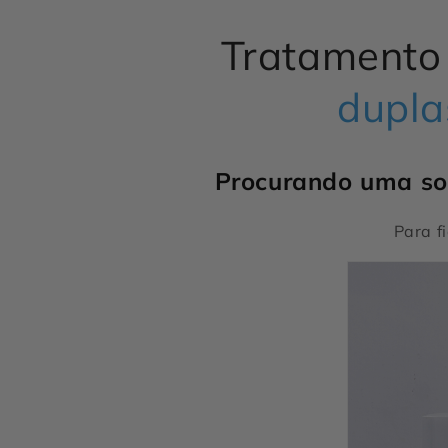
1
na
janela
Tratamento
modal
dupla
Procurando uma sol
Para f