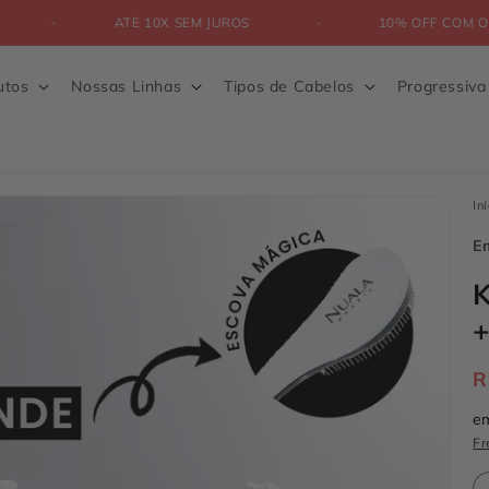
DO BRASIL
ATÉ 10X SEM JUROS
10%
utos
Nossas Linhas
Tipos de Cabelos
Progressiv
Iní
E
K
+
R
e
Fr
Q