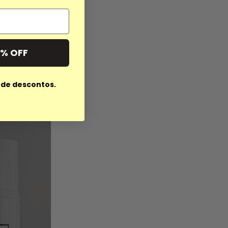
m das cutículas.
0% OFF
 de descontos.