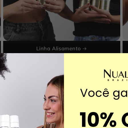
Linha Alisamento
Você g
10% 