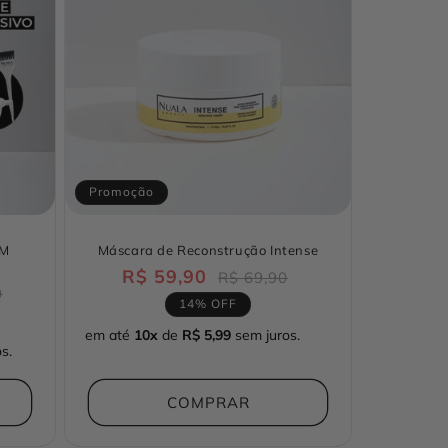
Promoção
EM
Máscara de Reconstrução Intense
R$ 59,90
Preço
Preço
R$ 69,90
Preço
0
normal
promocional
14% OFF
promocional
em até
10x
de
R$ 5,99
sem juros.
s.
COMPRAR