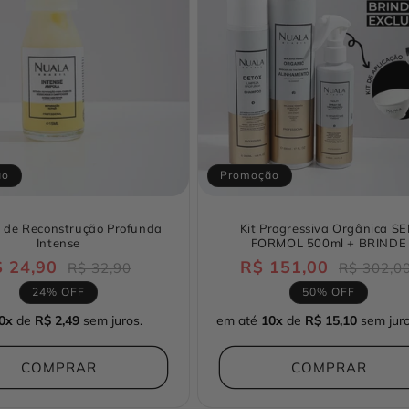
ão
Promoção
 de Reconstrução Profunda
Kit Progressiva Orgânica S
Intense
FORMOL 500ml + BRINDE
 24,90
Preço
Preço
R$ 151,00
Preço
R$ 32,90
R$ 302,0
normal
promocional
normal
24% OFF
50% OFF
0x
de
R$ 2,49
sem juros.
em até
10x
de
R$ 15,10
sem juro
COMPRAR
COMPRAR