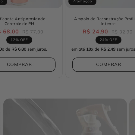
ão
Promoção
ificante Antiporosidade -
Ampola de Reconstrução Prof
Controle de PH
Intense
 68,00
Preço
Preço
R$ 24,90
Preço
R$ 77,00
R$ 32,90
normal
promocional
normal
12% OFF
24% OFF
0x
de
R$ 6,80
sem juros.
em até
10x
de
R$ 2,49
sem juros
COMPRAR
COMPRAR