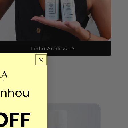
Linha Antifrizz
anhou
OFF