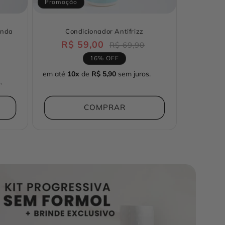
Promoção
unda
Condicionador Antifrizz
R$ 59,00
Preço
Preço
R$ 69,90
Preço
normal
promocional
16% OFF
promocional
em até
10x
de
R$ 5,90
sem juros.
.
COMPRAR