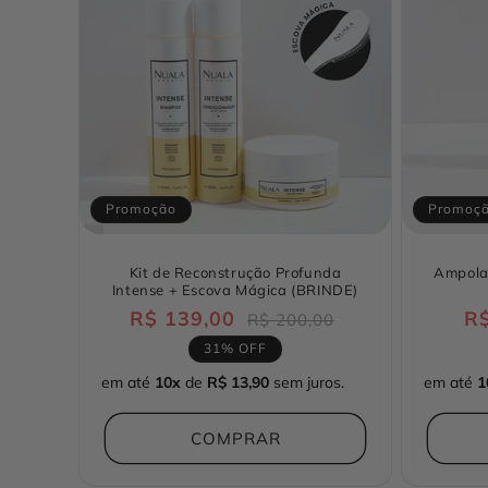
Promoção
Promoç
Kit de Reconstrução Profunda
Ampola
Intense + Escova Mágica (BRINDE)
R$ 139,00
Preço
Preço
R$
R$ 200,00
normal
promocional
31% OFF
em até
10x
de
R$ 13,90
sem juros.
em até
1
COMPRAR