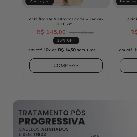
Promoção
Promoç
Acidificante Antiporosidade + Leave-
Acid
in 10 em 1
R$ 145,00
Preço
Preço
R$
R$ 169,90
normal
promocional
15% OFF
em até
10x
de
R$ 14,50
sem juros.
em até
1
COMPRAR